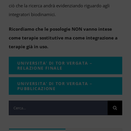
VIDEO
ciò che la ricerca andrà evidenziando riguardo agli
integratori biodinamici.
Cerca
per:
Ricordiamo che le posologie NON vanno intese
come terapie sostitutive ma come integrazione a
terapie già in uso.
UNIVERSITA’ DI TOR VERGATA –
RELAZIONE FINALE
UNIVERSITA’ DI TOR VERGATA –
PUBBLICAZIONE
Cerca
per: