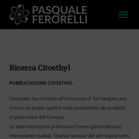
Salta
al
Tog
contenuto
Nav
HOME
LAVORI
Ricerca Citoethyl
APPROFONDIMENTI
PUBBLICAZIONE CITOETHYL
Citozeatec ha richiesto all’Università di Tor Vergata una
STAMPA
ricerca ad ampio spettro sulle potenzialità dei prodotti,
in particolare del Citozym.
CONVEGNI E WORKSHOP
Le sperimentazioni preliminari hanno già evidenzato
interessanti risultati. Questa sezione del sito ospita tutto