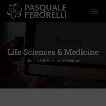
Salta
al
Tog
contenuto
Nav
HOME
LAVORI
Life Sciences & Medicine
Home
»
Life Sciences & Medicine
APPROFONDIMENTI
STAMPA
CONVEGNI E WORKSHOP