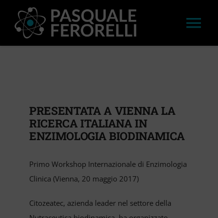
Salta
al
Tog
contenuto
Nav
HOME
LAVORI
PRESENTATA A VIENNA LA
RICERCA ITALIANA IN
APPROFONDIMENTI
ENZIMOLOGIA BIODINAMICA
STAMPA
Primo Workshop Internazionale di Enzimologia
Clinica (Vienna, 20 maggio 2017)
CONVEGNI E WORKSHOP
Citozeatec, azienda leader nel settore della
Nutraceutica biodinamica, ha organizzato