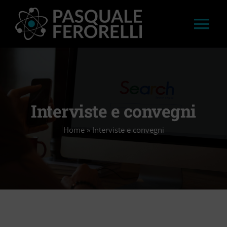
Salta
al
Tog
contenuto
Nav
HOME
LAVORI
Interviste e convegni
Home
»
Interviste e convegni
APPROFONDIMENTI
STAMPA
CONVEGNI E WORKSHOP