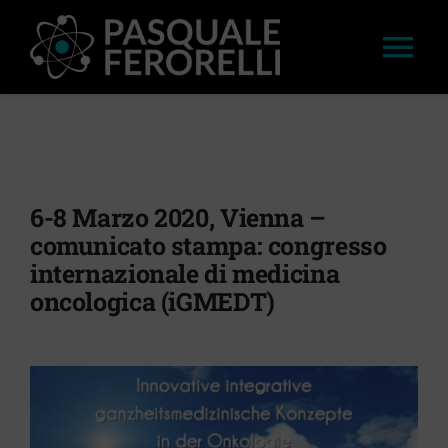
Salta
al
Tog
contenuto
Nav
HOME
LAVORI
6-8 Marzo 2020, Vienna –
comunicato stampa: congresso
APPROFONDIMENTI
internazionale di medicina
oncologica (iGMEDT)
STAMPA
CONVEGNI E WORKSHOP