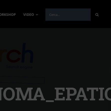
Cerca
WORKSHOP
VIDEO
per:
NOMA_EPATI