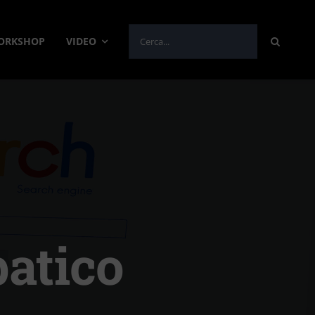
Cerca
WORKSHOP
VIDEO
per:
atico