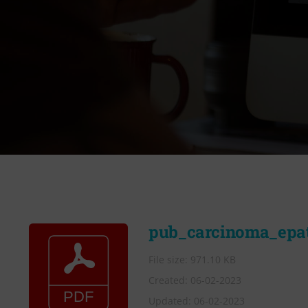
pub_carcinoma_epa
File size: 971.10 KB
Created: 06-02-2023
Updated: 06-02-2023