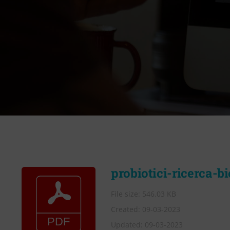
probiotici-ricerca-b
File size: 546.03 KB
Created: 09-03-2023
Updated: 09-03-2023