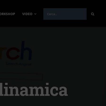
Cerca
WORKSHOP
VIDEO
per:
odinamica