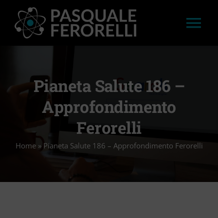
Salta
al
Tog
contenuto
Nav
HOME
Pianeta Salute 186 –
LAVORI
Approfondimento
Ferorelli
APPROFONDIMENTI
Home
»
Pianeta Salute 186 – Approfondimento Ferorelli
STAMPA
CONVEGNI E WORKSHOP