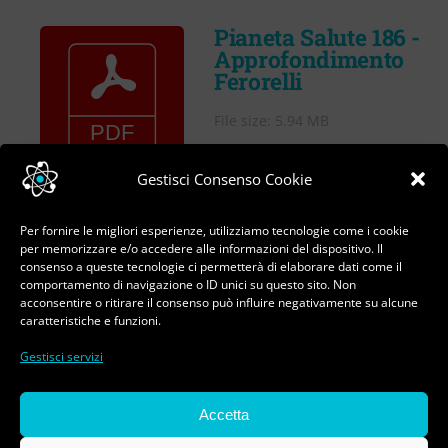
VIDEO
Pianeta Salute 186 -
Approfondimento
Cerca
Ferorelli
per:
File size: 5.94 MB
Created: 31-01-2023
Gestisci Consenso Cookie
Updated: 31-01-2023
Hits: 440
Per fornire le migliori esperienze, utilizziamo tecnologie come i cookie
per memorizzare e/o accedere alle informazioni del dispositivo. Il
consenso a queste tecnologie ci permetterà di elaborare dati come il
DOWNLOAD
PREVIEW
comportamento di navigazione o ID unici su questo sito. Non
acconsentire o ritirare il consenso può influire negativamente su alcune
caratteristiche e funzioni.
Gestisci servizi
© Copyright 2023 - 2026 | Pasquale Ferorelli - Tutti
Accetta
i diritti riservati | All Rights Reserved | Sviluppo