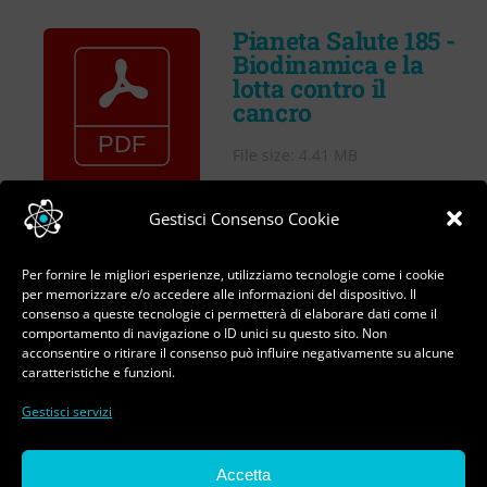
VIDEO
Pianeta Salute 185 -
Biodinamica e la
Cerca
lotta contro il
per:
cancro
File size: 4.41 MB
Created: 31-01-2023
Gestisci Consenso Cookie
Updated: 31-01-2023
Hits: 376
Per fornire le migliori esperienze, utilizziamo tecnologie come i cookie
per memorizzare e/o accedere alle informazioni del dispositivo. Il
consenso a queste tecnologie ci permetterà di elaborare dati come il
DOWNLOAD
PREVIEW
comportamento di navigazione o ID unici su questo sito. Non
acconsentire o ritirare il consenso può influire negativamente su alcune
caratteristiche e funzioni.
Gestisci servizi
© Copyright 2023 - 2026 | Pasquale Ferorelli - Tutti
Accetta