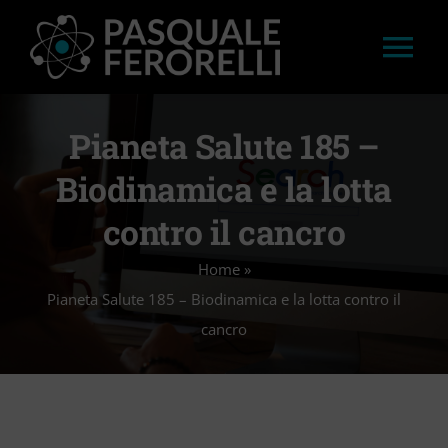
Salta
al
Tog
contenuto
Nav
HOME
Pianeta Salute 185 –
Biodinamica e la lotta
LAVORI
contro il cancro
APPROFONDIMENTI
Home
»
Pianeta Salute 185 – Biodinamica e la lotta contro il
STAMPA
cancro
CONVEGNI E WORKSHOP