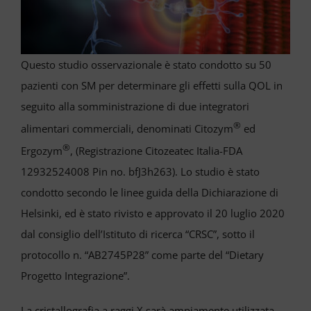
VIDEO
Cerca
per:
Questo studio osservazionale è stato condotto su 50
pazienti con SM per determinare gli effetti sulla QOL in
seguito alla somministrazione di due integratori
®
alimentari commerciali, denominati Citozym
ed
®
Ergozym
, (Registrazione Citozeatec Italia-FDA
12932524008 Pin no. bfJ3h263). Lo studio è stato
condotto secondo le linee guida della Dichiarazione di
Helsinki, ed è stato rivisto e approvato il 20 luglio 2020
dal consiglio dell’Istituto di ricerca “CRSC”, sotto il
protocollo n. “AB2745P28” come parte del “Dietary
Progetto Integrazione”.
La cristallografia a raggi X sarà ampiamente utilizzata