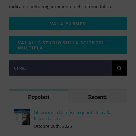
indica un netto miglioramento del sintomo fatica.
VAI A PUBMED
VAI ALLO STUDIO SULLA SCLEROSI
MULTIPLA
Cerca
per:
Popolari
Recenti
Gli enzimi: dalla fisica quantistica alla
fisica classica
Ottobre 20th, 2025