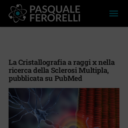
Salta
al
Tog
contenuto
Nav
HOME
LAVORI
La Cristallografia a raggi x nella
ricerca della Sclerosi Multipla,
APPROFONDIMENTI
pubblicata su PubMed
STAMPA
CONVEGNI E WORKSHOP