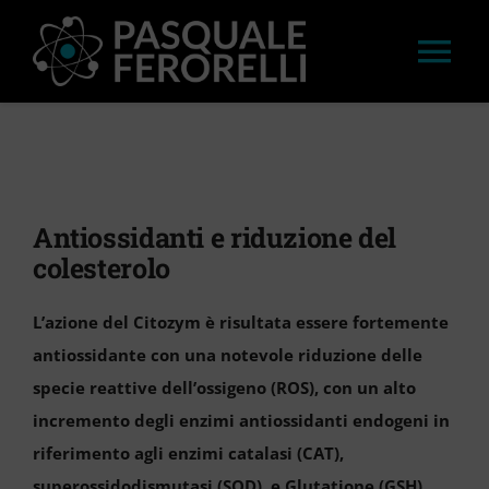
Salta
al
Tog
contenuto
Nav
HOME
LAVORI
Antiossidanti e riduzione del
colesterolo
APPROFONDIMENTI
L’azione del Citozym è risultata essere fortemente
STAMPA
antiossidante con una notevole riduzione delle
specie reattive dell’ossigeno (ROS), con un alto
incremento degli enzimi antiossidanti endogeni in
CONVEGNI E WORKSHOP
riferimento agli enzimi catalasi (CAT),
superossidodismutasi (SOD), e Glutatione (GSH).