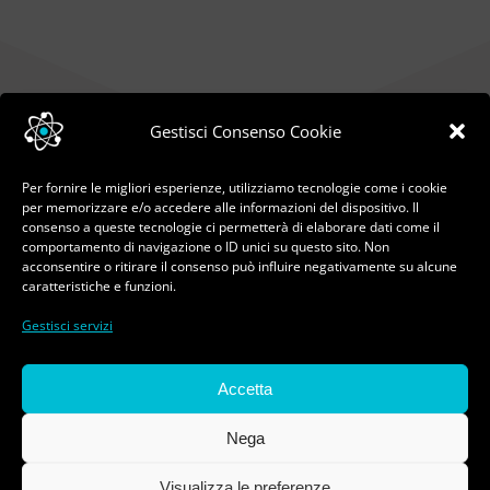
Gestisci Consenso Cookie
Per fornire le migliori esperienze, utilizziamo tecnologie come i cookie
per memorizzare e/o accedere alle informazioni del dispositivo. Il
consenso a queste tecnologie ci permetterà di elaborare dati come il
comportamento di navigazione o ID unici su questo sito. Non
acconsentire o ritirare il consenso può influire negativamente su alcune
caratteristiche e funzioni.
Gestisci servizi
© Copyright 2023 - 2026 | Pasquale Ferorelli - Tutti
Accetta
i diritti riservati | All Rights Reserved | Sviluppo
web
Way Solutions
Nega
Privacy policy
|
Cookie policy
|
Social media policy
Visualizza le preferenze